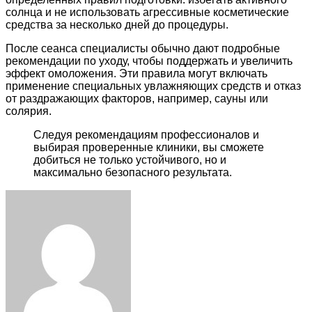
солнца и не использовать агрессивные косметические
средства за несколько дней до процедуры.
После сеанса специалисты обычно дают подробные
рекомендации по уходу, чтобы поддержать и увеличить
эффект омоложения. Эти правила могут включать
применение специальных увлажняющих средств и отказ
от раздражающих факторов, например, сауны или
солярия.
Следуя рекомендациям профессионалов и
выбирая проверенные клиники, вы сможете
добиться не только устойчивого, но и
максимально безопасного результата.
Facebook
Twitter
LinkedIn
Tumblr
Pinterest
Reddit
VKontakte
Odnoklassniki
Skype
WhatsApp
Telegram
Viber
Share
Print
via
Email