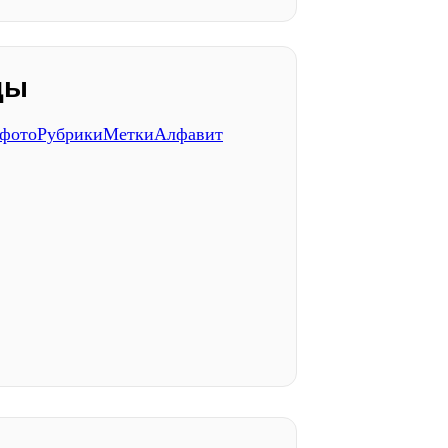
ды
 фото
Рубрики
Метки
Алфавит