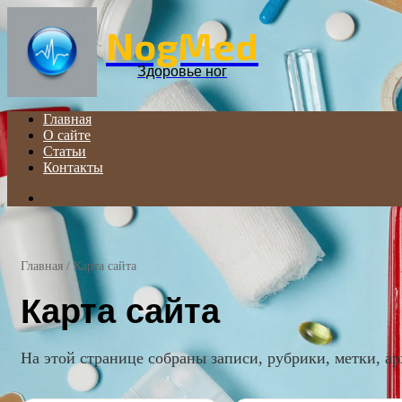
NogMed
Здоровье ног
Главная
О сайте
Статьи
Контакты
Search
for
Главная
/
Карта сайта
Карта сайта
На этой странице собраны записи, рубрики, метки, ар