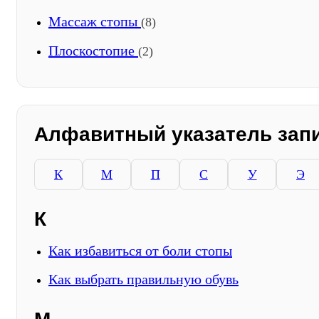
Массаж стопы
(8)
Плоскостопие
(2)
Алфавитный указатель зап
К
М
П
С
У
Э
К
Как избавиться от боли стопы
Как выбрать правильную обувь