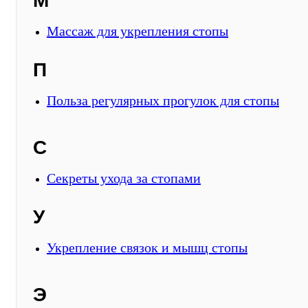
М
Массаж для укрепления стопы
П
Польза регулярных прогулок для стопы
С
Секреты ухода за стопами
У
Укрепление связок и мышц стопы
Э