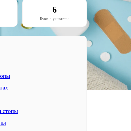
6
Букв в указателе
топы
пах
я стопы
опы