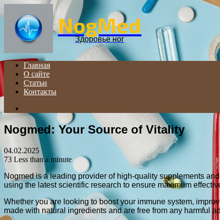
NogMed
Здоровье ног
Главная
О сайте
Статьи
Контакты
Search
for
Nogmed: Your Source of Vitality
04.02.2025
73
Less than a minute
Nogmed is a leading provider of high-quality supplements and v
using the latest scientific research to ensure maximum effecti
Whether you are looking to boost your immune system, improve 
made with natural ingredients and are free from any harmful addi