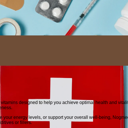
Menu
itamins designed to help you achieve optimal health and vitalit
veness.
your energy levels, or support your overall well-being, Nogmed
tives or fillers.