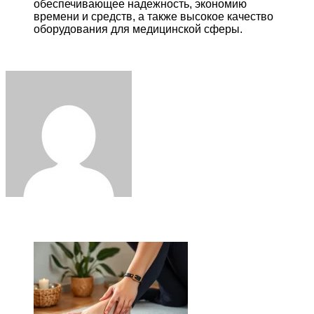
обеспечивающее надежность, экономию
времени и средств, а также высокое качество
оборудования для медицинской сферы.
Facebook
Twitter
LinkedIn
Tumblr
Pinterest
Reddit
VKontakte
Odnoklassniki
Skype
WhatsApp
Telegram
Viber
Share
Print
via
Email
ЧИТАЕМОЕ